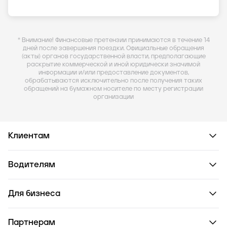
* Внимание! Финансовые претензии принимаются в течение 14
дней после завершения поездки. Официальные обращения
(акты) органов государственной власти, предполагающие
раскрытие коммерческой и иной юридически значимой
информации и/или предоставление документов,
обрабатываются исключительно после получения таких
обращений на бумажном носителе по месту регистрации
организации
Клиентам
Водителям
Для бизнеса
Партнерам