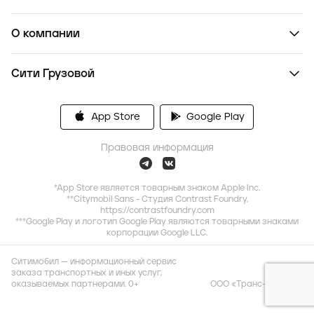
О компании
Сити Грузовой
App Store
Google Play
Правовая информация
*App Store является товарным знаком Apple Inc.
**Citymobil Sans - Студия Contrast Foundry,
https://contrastfoundry.com
***Google Play и логотип Google Play являются товарными знаками
корпорации Google LLC.
Ситимобил — информационный сервис
заказа транспортных и иных услуг,
оказываемых партнерами. 0+
ООО «Транс-Миссия»