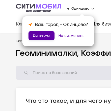
Одинцово
Клиентам
Водителям
Для биз
Ваш город -
Одинцово
?
Да, верно
Нет, изменить
База знаний
/
Новому водителю
Геоминималки, Коэффи
Что это такое, и для чего н