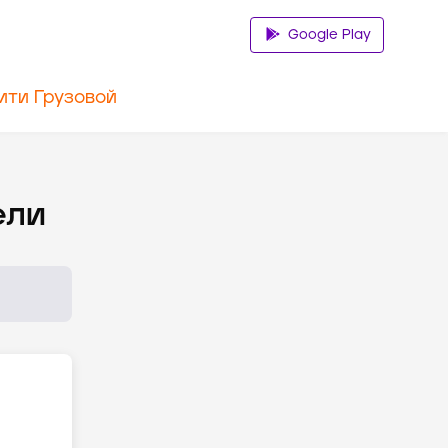
Google Play
ити Грузовой
ели