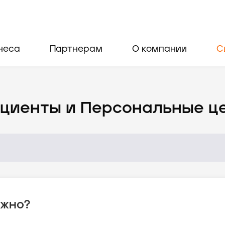
неса
Партнерам
О компании
С
циенты и Персональные ц
ужно?