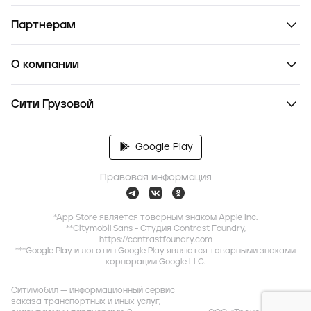
Партнерам
О компании
Сити Грузовой
Google Play
Правовая информация
*App Store является товарным знаком Apple Inc.
**Citymobil Sans - Студия Contrast Foundry,
https://contrastfoundry.com
***Google Play и логотип Google Play являются товарными знаками
корпорации Google LLC.
Ситимобил — информационный сервис
заказа транспортных и иных услуг,