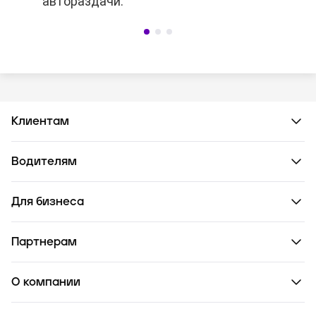
автораздачи.
автораздачи.
чертой города,
время подачи слишком большое,
в заказе есть комментарии.
Клиентам
Водителям
Для бизнеса
Партнерам
О компании