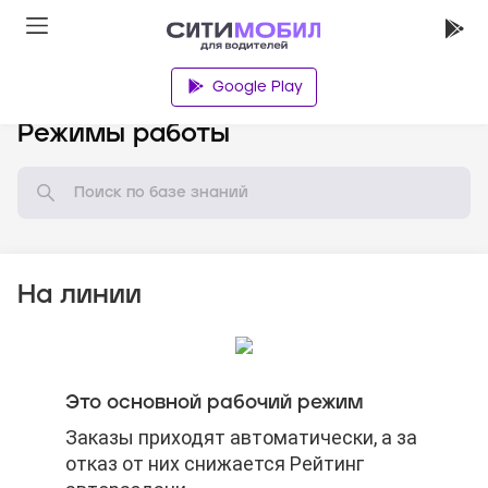
Google Play
База знаний
Режимы работы
На линии
Стоимость откроется после начала
Заказ считается нестандартным,
Стоимость откроется после начала
Это основной рабочий режим
поездки.
если:
поездки.
Заказы приходят автоматически, а за
Заказы приходят автоматически, а за
отказ от них снижается Рейтинг
отказ от них снижается Рейтинг
точка назначения находится за