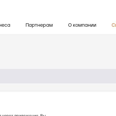
неса
Партнерам
О компании
С
я через приложение. Вы