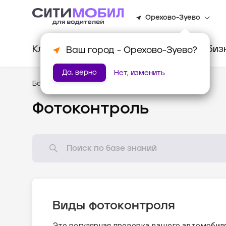
Орехово-Зуево
Клиентам
Водителям
Для биз
Ваш город -
Орехово-Зуево
?
Да, верно
Нет, изменить
База знаний
/
Как всё устроено?
Фотоконтроль
Виды фотоконтроля
Это регулярная проверка вашего автомобил