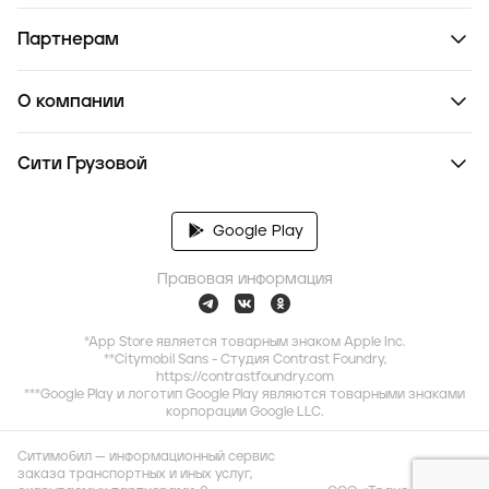
Партнерам
О компании
Сити Грузовой
Google Play
Правовая информация
*App Store является товарным знаком Apple Inc.
**Citymobil Sans - Студия Contrast Foundry,
https://contrastfoundry.com
***Google Play и логотип Google Play являются товарными знаками
корпорации Google LLC.
Ситимобил — информационный сервис
заказа транспортных и иных услуг,