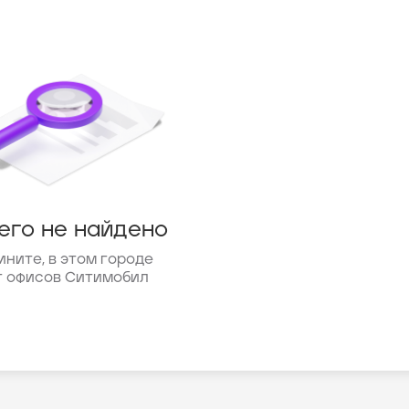
его не найдено
ините, в этом городе
т офисов Ситимобил