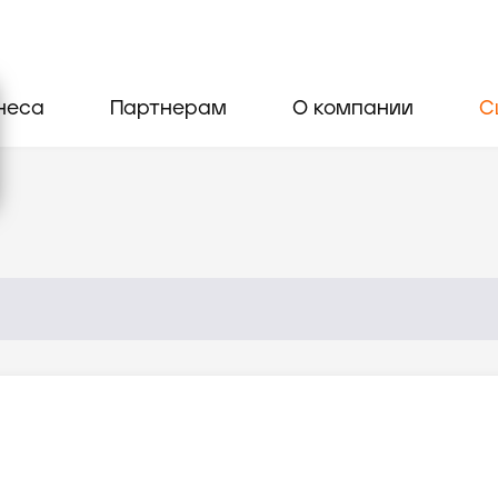
неса
Партнерам
О компании
С
н