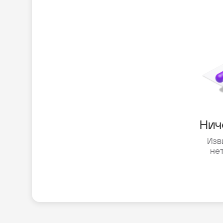
Нич
Изв
не