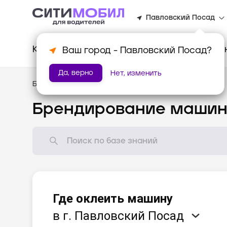
Павловский Посад
Клиентам
Водителям
Для биз
Ваш город -
Павловский Посад
?
Да, верно
Нет, изменить
База знаний
/
Мотивация
Брендирование маши
Где оклеить машину
в г. Павловский Посад