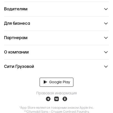
Водителям
Для бизнеса
Партнерам
О компании
Сити Грузовой
Google Play
Правовая информация
*App Store является товарным знаком Apple Inc.
**Citymobil Sans - Студия Contrast Foundry,