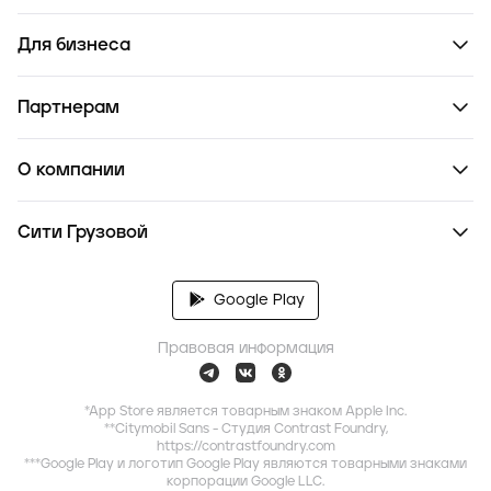
Для бизнеса
Партнерам
О компании
Сити Грузовой
Google Play
Правовая информация
*App Store является товарным знаком Apple Inc.
**Citymobil Sans - Студия Contrast Foundry,
https://contrastfoundry.com
***Google Play и логотип Google Play являются товарными знаками
корпорации Google LLC.