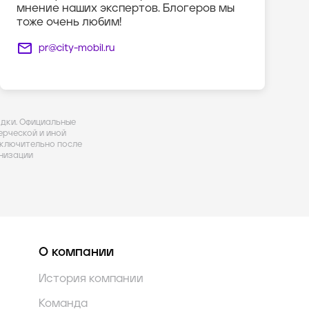
мнение наших экспертов. Блогеров мы
тоже очень любим!
pr@city-mobil.ru
здки. Официальные
рческой и иной
ключительно после
низации
О компании
История компании
Команда