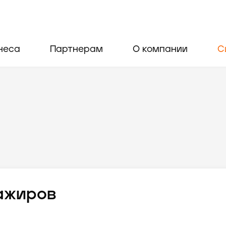
неса
Партнерам
О компании
С
ажиров