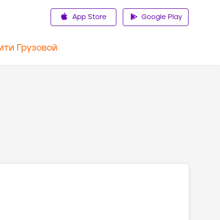
App Store
Google Play
ити Грузовой