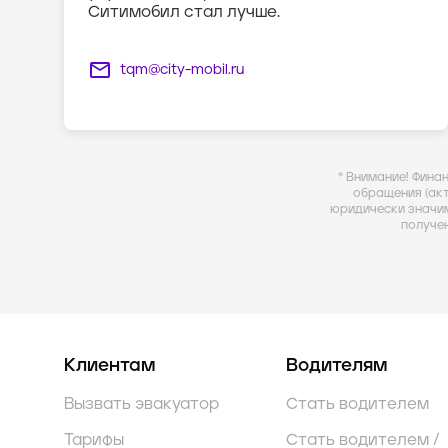
Ситимобил стал лучше.
tqm@city-mobil.ru
* Внимание! Фина
обращения (ак
юридически значи
получе
Клиентам
Водителям
Вызвать эвакуатор
Стать водителем
Тарифы
Стать водителем /