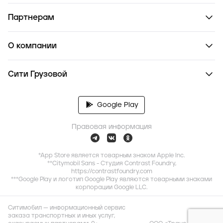
Партнерам
О компании
Сити Грузовой
Google Play
Правовая информация
*App Store является товарным знаком Apple Inc.
**Citymobil Sans - Студия Contrast Foundry,
https://contrastfoundry.com
***Google Play и логотип Google Play являются товарными знаками
корпорации Google LLC.
Ситимобил — информационный сервис
заказа транспортных и иных услуг,