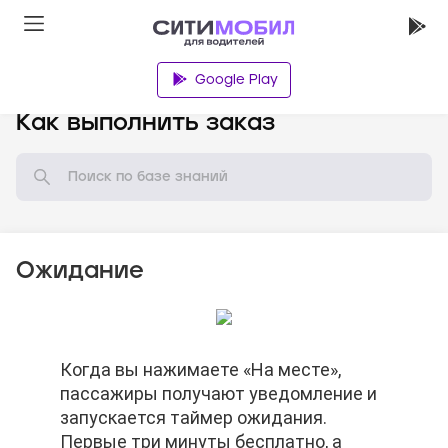
Google Play
База знаний
Как выполнить заказ
Ожидание
По окончании бесплатного времени
Когда вы нажимаете «На месте»,
По окончании бесплатного времени
Когда вы нажимаете «На месте»,
ожидания Вы можете отменить заказ.
пассажиры получают уведомление и
ожидания Вы можете отменить заказ.
пассажиры получают уведомление и
Баллы автораздачи не спишутся.
запускается таймер ожидания.
Баллы автораздачи не спишутся.
запускается таймер ожидания.
Первые три минуты бесплатно, а
Первые три минуты бесплатно, а