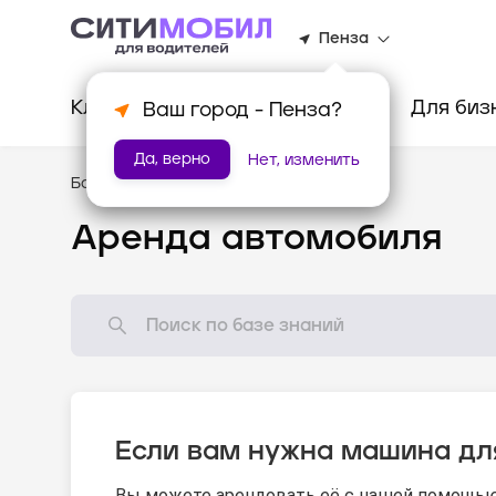
Пенза
Клиентам
Водителям
Для биз
Ваш город -
Пенза
?
Да, верно
Нет, изменить
База знаний
/
Новому водителю
Аренда автомобиля
Если вам нужна машина дл
Вы можете арендовать её с нашей помощью