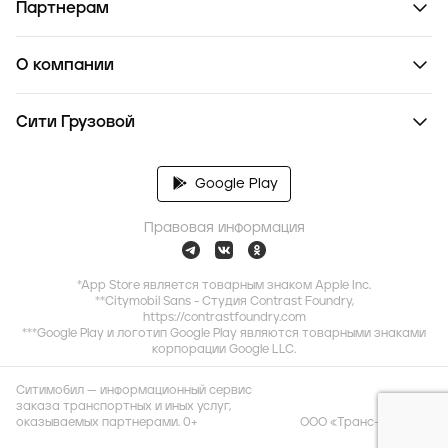
Партнерам
О компании
Сити Грузовой
Google Play
Правовая информация
*App Store является товарным знаком Apple Inc.
**Citymobil Sans - Студия Contrast Foundry,
https://contrastfoundry.com
***Google Play и логотип Google Play являются товарными знаками
корпорации Google LLC.
Ситимобил — информационный сервис
заказа транспортных и иных услуг,
оказываемых партнерами. 0+
ООО «Транс-Миссия»