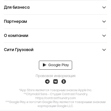
Для бизнеса
Партнерам
О компании
Сити Грузовой
Google Play
Правовая информация
*App Store является товарным знаком Apple Inc.
**Citymobil Sans - Студия Contrast Foundry,
https://contrastfoundry.com
***Google Play и логотип Google Play являются товарными знаками
корпорации Google LLC.