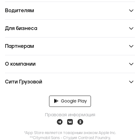
Водителям
Для бизнеса
Партнерам
О компании
Сити Грузовой
Google Play
Правовая информация
*App Store является товарным знаком Apple Inc.
**Citymobil Sans - Студия Contrast Foundry,