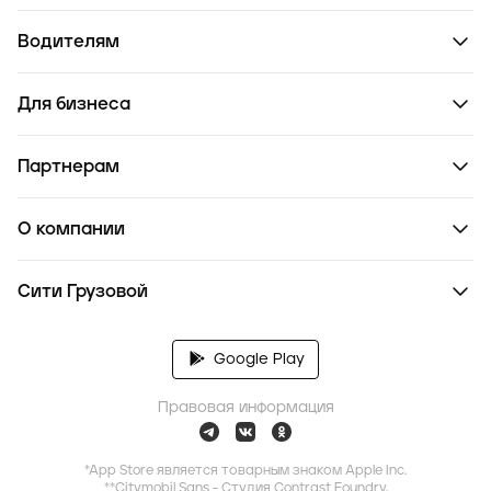
Водителям
Для бизнеса
Партнерам
О компании
Сити Грузовой
Google Play
Правовая информация
*App Store является товарным знаком Apple Inc.
**Citymobil Sans - Студия Contrast Foundry,