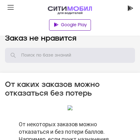
Google Play
База знаний
Заказ не нравится
От каких заказов можно
отказаться без потерь
От некоторых заказов можно
От некоторых заказов можно
От некоторых заказов можно
отказаться и без потери баллов.
отказаться и без потери баллов.
отказаться и без потери баллов.
Например, если пункт назначения
Например, если пункт назначения
Например, если пункт назначения