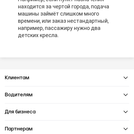
находится за чертой города, подача
находится за чертой города, подача
находится за чертой города, подача
машины займёт слишком много
машины займёт слишком много
машины займёт слишком много
времени, или заказ нестандартный,
времени, или заказ нестандартный,
времени, или заказ нестандартный,
например, пассажиру нужно два
например, пассажиру нужно два
например, пассажиру нужно два
детских кресла.
детских кресла.
детских кресла.
Клиентам
Водителям
Для бизнеса
Партнерам