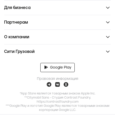
Для бизнеса
Партнерам
О компании
Сити Грузовой
Google Play
Правовая информация
*App Store является товарным знаком Apple Inc.
**Citymobil Sans - Студия Contrast Foundry,
https://contrastfoundry.com
***Google Play и логотип Google Play являются товарными знаками
корпорации Google LLC.