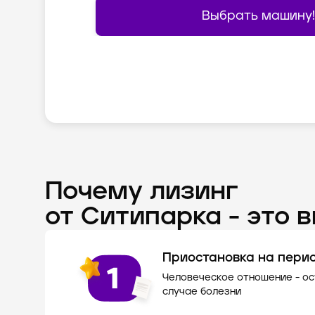
Выбрать машину!
Выбрать машину!
Выбрать машину!
Выбрать машину!
Выбрать машину!
Выбрать машину!
Выбрать машину!
Почему лизинг
от Ситипарка - это 
Приостановка на пери
Человеческое отношение - о
случае болезни