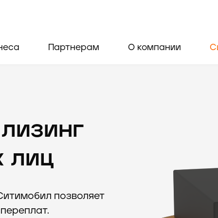
неса
Партнерам
О компании
С
 лизинг
х лиц
Ситимобил позволяет
 переплат.