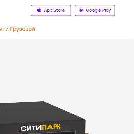
App Store
Google Play
ити Грузовой