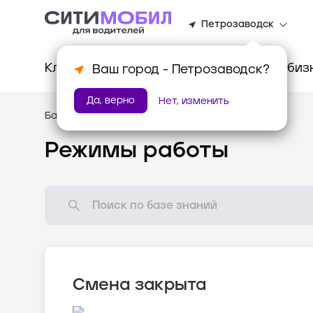
Петрозаводск
Клиентам
Водителям
Для биз
Ваш город -
Петрозаводск
?
Да, верно
Нет, изменить
База знаний
/
Как всё устроено?
Режимы работы
Смена закрыта