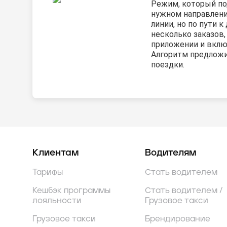
Режим, который по
нужном направлении
линии, но по пути 
несколько заказов,
приложении и вклю
Алгоритм предлож
поездки.
Клиентам
Водителям
Тарифы
Стать водителем
Кешбэк программы
Стать водителем /
лояльности
Грузовое такси
Грузовое такси
Брендирование