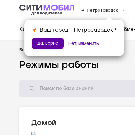
Петрозаводск
Клиентам
Водителям
Для биз
Ваш город -
Петрозаводск
?
Да, верно
Нет, изменить
База знаний
/
Как всё устроено?
Режимы работы
Домой