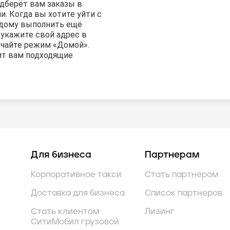
дберёт вам заказы в
. Когда вы хотите уйти с
к дому выполнить ещё
 укажите свой адрес в
чайте режим «Домой».
ит вам подходящие
Для бизнеса
Партнерам
Корпоративное такси
Стать партнером
Доставка для бизнеса
Список партнеров
Стать клиентом
Лизинг
СитиМобил грузовой