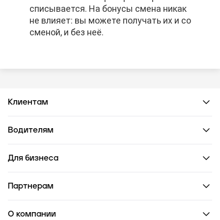
списывается. На бонусы смена никак
списывается. На бонусы смена никак
списывается. На бонусы смена никак
не влияет: вы можете получать их и со
не влияет: вы можете получать их и со
не влияет: вы можете получать их и со
сменой, и без неё.
сменой, и без неё.
сменой, и без неё.
Клиентам
Водителям
Для бизнеса
Партнерам
О компании