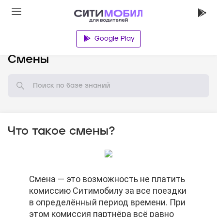
Google Play
База знаний
Смены
Что такое смены?
Смена — это возможность не платить
Смена — это возможность не платить
Смена — это возможность не платить
комиссию Ситимобилу за все поездки
комиссию Ситимобилу за все поездки
комиссию Ситимобилу за все поездки
в определённый период времени. При
в определённый период времени. При
в определённый период времени. При
этом комиссия партнёра всё равно
этом комиссия партнёра всё равно
этом комиссия партнёра всё равно