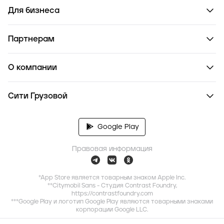
Для бизнеса
Партнерам
О компании
Сити Грузовой
Google Play
Правовая информация
*App Store является товарным знаком Apple Inc.
**Citymobil Sans - Студия Contrast Foundry,
https://contrastfoundry.com
***Google Play и логотип Google Play являются товарными знаками
корпорации Google LLC.