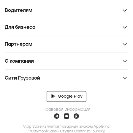
Водителям
Для бизнеса
Партнерам
О компании
Сити Грузовой
Google Play
Правовая информация
*App Store является товарным знаком Apple Inc.
**Citymobil Sans - Студия Contrast Foundry,