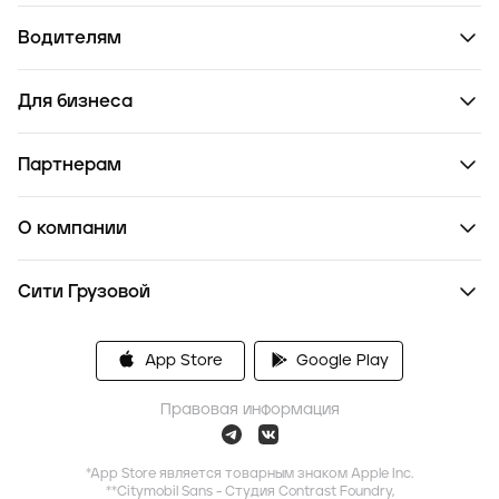
Водителям
Для бизнеса
Партнерам
О компании
Сити Грузовой
App Store
Google Play
Правовая информация
*App Store является товарным знаком Apple Inc.
**Citymobil Sans - Студия Contrast Foundry,