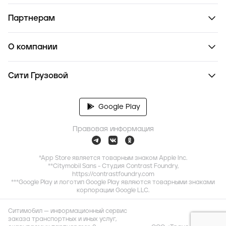
Партнерам
О компании
Сити Грузовой
Google Play
Правовая информация
*App Store является товарным знаком Apple Inc.
**Citymobil Sans - Студия Contrast Foundry,
https://contrastfoundry.com
***Google Play и логотип Google Play являются товарными знаками
корпорации Google LLC.
Ситимобил — информационный сервис
заказа транспортных и иных услуг,