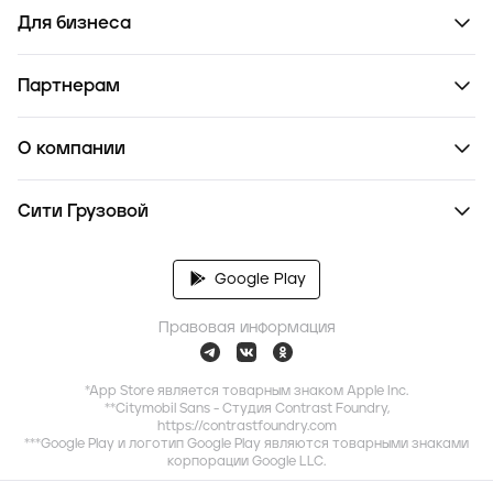
Для бизнеса
Партнерам
О компании
Сити Грузовой
Google Play
Правовая информация
*App Store является товарным знаком Apple Inc.
**Citymobil Sans - Студия Contrast Foundry,
https://contrastfoundry.com
***Google Play и логотип Google Play являются товарными знаками
корпорации Google LLC.