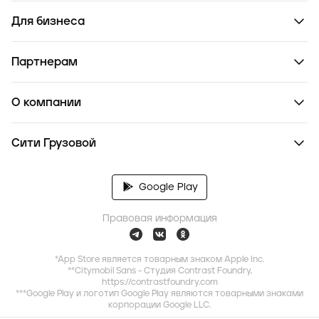
Для бизнеса
Партнерам
О компании
Сити Грузовой
Google Play
Правовая информация
*App Store является товарным знаком Apple Inc.
**Citymobil Sans - Студия Contrast Foundry,
https://contrastfoundry.com
***Google Play и логотип Google Play являются товарными знаками
корпорации Google LLC.