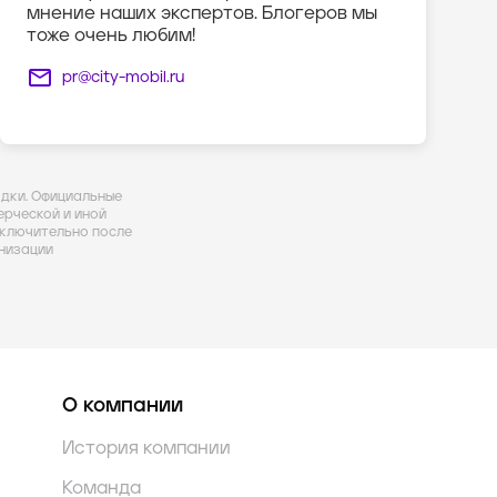
мнение наших экспертов. Блогеров мы
тоже очень любим!
pr@city-mobil.ru
здки. Официальные
рческой и иной
ключительно после
низации
О компании
История компании
Команда