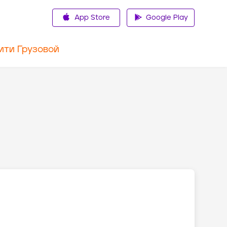
App Store
Google Play
ити Грузовой