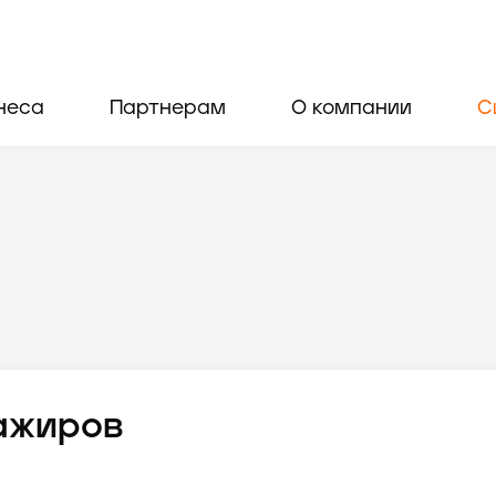
неса
Партнерам
О компании
С
ажиров