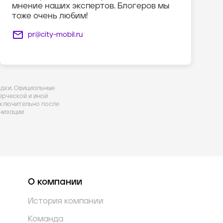
мнение наших экспертов. Блогеров мы
тоже очень любим!
pr@city-mobil.ru
здки. Официальные
рческой и иной
ключительно после
низации
О компании
История компании
Команда