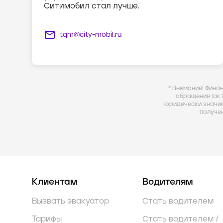
Ситимобил стал лучше.
tqm@city-mobil.ru
* Внимание! Фина
обращения (ак
юридически значи
получе
Клиентам
Водителям
Вызвать эвакуатор
Стать водителем
Тарифы
Стать водителем /