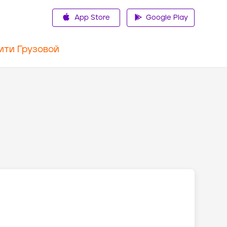
App Store
Google Play
ити Грузовой