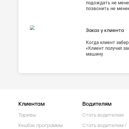
подождать не мене
позвонить не менее
Заказ у клиента
Когда клиент забе
«Клиент получил за
машину.
Клиентам
Водителям
Тарифы
Стать водителем
Кешбэк программы
Стать водителем /