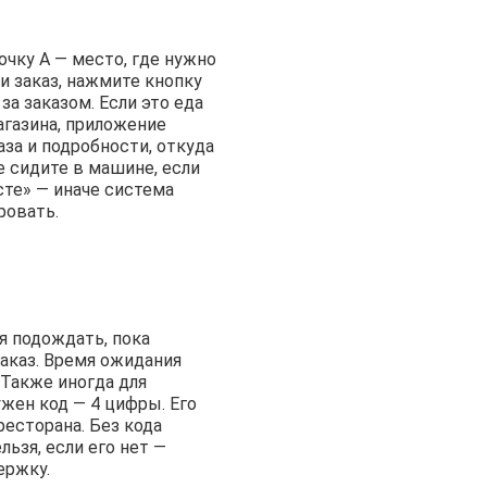
очку А — место, где нужно
и заказ, нажмите кнопку
за заказом. Если это еда
агазина, приложение
за и подробности, откуда
е сидите в машине, если
сте» — иначе система
ровать.
я подождать, пока
заказ. Время ожидания
Также иногда для
ужен код — 4 цифры. Его
есторана. Без кода
льзя, если его нет —
ержку.