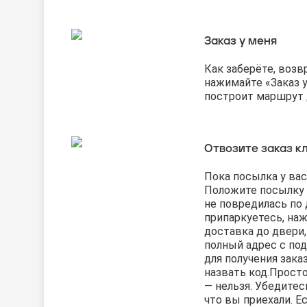
Заказ у меня
Как заберёте, воз
нажимайте «Заказ 
построит маршрут д
Отвозите заказ к
Пока посылка у вас
Положите посылку 
не повредилась по 
припаркуетесь, наж
доставка до двери
полный адрес с по
для получения зака
назвать код.
Просто
— нельзя. Убедитесь
что вы приехали. Е