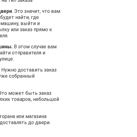
на тип заказа
двери
. Это значит, что вам
 будет найти, где
 машину, выйти и
лку или заказ прямо к
еля.
шины.
В этом случае вам
айти отправителя и
улице.
Нужно доставить заказ
 уже собранный
то может быть заказ
лких товаров, небольшой
торана или магазина
доставлять до двери.