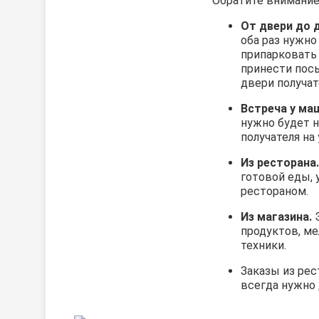
Обратите внимание 
От двери до 
оба раз нужно
припарковать
принести посы
двери получат
Встреча у ма
нужно будет н
получателя на 
Из ресторана.
готовой еды,
рестораном.
Из магазина.
Э
продуктов, ме
техники.
Заказы из рес
всегда нужно 