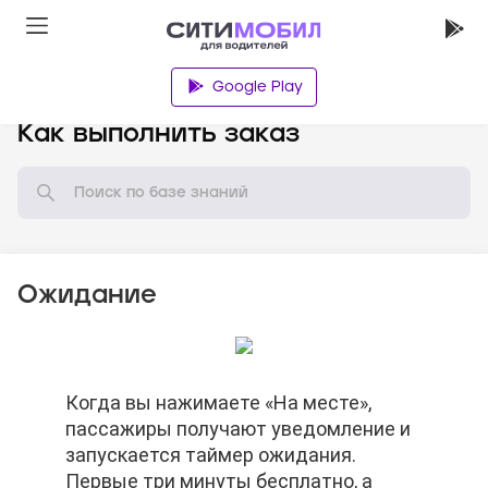
Google Play
База знаний
Как выполнить заказ
Ожидание
По окончании бесплатного времени
Когда вы нажимаете «На месте»,
По окончании бесплатного времени
Когда вы нажимаете «На месте»,
ожидания Вы можете отменить заказ.
пассажиры получают уведомление и
ожидания Вы можете отменить заказ.
пассажиры получают уведомление и
Баллы автораздачи не спишутся.
запускается таймер ожидания.
Баллы автораздачи не спишутся.
запускается таймер ожидания.
Первые три минуты бесплатно, а
Первые три минуты бесплатно, а