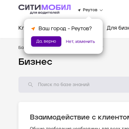
Реутов
Клиентам
Водителям
Для биз
Ваш город -
Реутов
?
Да, верно
Нет, изменить
База знаний
/
Стандарты оказания услуг
Бизнес
Взаимодействие с клиенто
Общие требования необходимы для всех тар