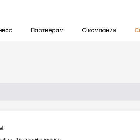
неса
Партнерам
О компании
С
м
ифов. Для тарифа Бизнес