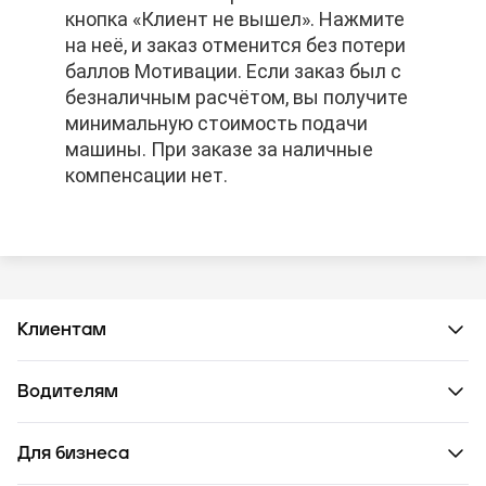
кнопка «Клиент не вышел». Нажмите
кнопка «Клиент не вышел». Нажмите
кнопка «Клиент не вышел». Нажмите
на неё, и заказ отменится без потери
на неё, и заказ отменится без потери
на неё, и заказ отменится без потери
баллов Мотивации. Если заказ был с
баллов Мотивации. Если заказ был с
баллов Мотивации. Если заказ был с
безналичным расчётом, вы получите
безналичным расчётом, вы получите
безналичным расчётом, вы получите
минимальную стоимость подачи
минимальную стоимость подачи
минимальную стоимость подачи
машины. При заказе за наличные
машины. При заказе за наличные
машины. При заказе за наличные
компенсации нет.
компенсации нет.
компенсации нет.
Клиентам
Водителям
Для бизнеса