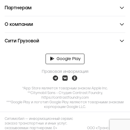
Партнерам
О компании
Сити Грузовой
Google Play
Правовая информация
*App Store является товарным знаком Apple Inc.
**Citymobil Sans - Студия Contrast Foundry,
https://contrastfoundry.com
***Google Play и логотип Google Play являются товарными знаками
корпорации Google LLC.
Ситимобил — информационный сервис
заказа транспортных и иных услуг,
оказываемых партнерами. 0+
ООО «Транс-Миссия»