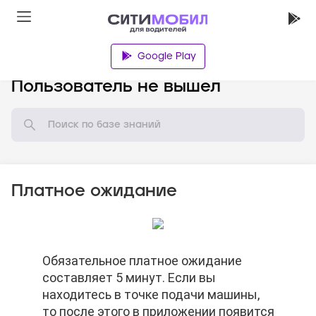
Google Play
База знаний
Пользователь не вышел
Платное ожидание
Обязательное платное ожидание
Обязательное платное ожидание
Обязательное платное ожидание
составляет 5 минут. Если вы
составляет 5 минут. Если вы
составляет 5 минут. Если вы
находитесь в точке подачи машины,
находитесь в точке подачи машины,
находитесь в точке подачи машины,
то после этого в приложении появится
то после этого в приложении появится
то после этого в приложении появится