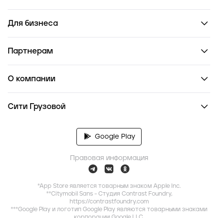
Для бизнеса
Партнерам
О компании
Сити Грузовой
Google Play
Правовая информация
*App Store является товарным знаком Apple Inc.
**Citymobil Sans - Студия Contrast Foundry,
https://contrastfoundry.com
***Google Play и логотип Google Play являются товарными знаками
корпорации Google LLC.