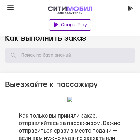
Google Play
База знаний
Как выполнить заказ
Выезжайте к пассажиру
Нельзя просить пассажира отменить
Как только вы приняли заказ,
Когда доберётесь до нужного адреса,
Нельзя просить пассажира отменить
Как только вы приняли заказ,
заказ.
отправляйтесь за пассажиром. Важно
нажимайте кнопку «На месте». В этот
заказ.
отправляйтесь за пассажиром. Важно
отправиться сразу в место подачи —
момент вы действительно должны
отправиться сразу в место подачи —
если вам нужно куда-то заехать или
быть на месте. Если нажмёте кнопку
если вам нужно куда-то заехать или