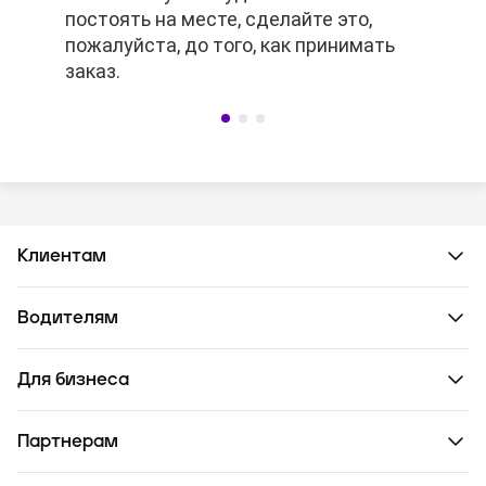
постоять на месте, сделайте это,
заранее, то платное ожидание не
постоять на месте, сделайте это,
пожалуйста, до того, как принимать
сработает.
пожалуйста, до того, как принимать
заказ.
заказ.
Клиентам
Водителям
Для бизнеса
Партнерам