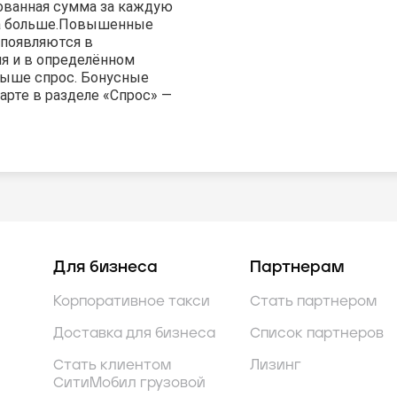
ованная сумма за каждую
а больше.
Повышенные
появляются в
я и в определённом
 выше спрос. Бонусные
арте в разделе «Спрос» —
Для бизнеса
Партнерам
Корпоративное такси
Стать партнером
Доставка для бизнеса
Список партнеров
Стать клиентом
Лизинг
СитиМобил грузовой