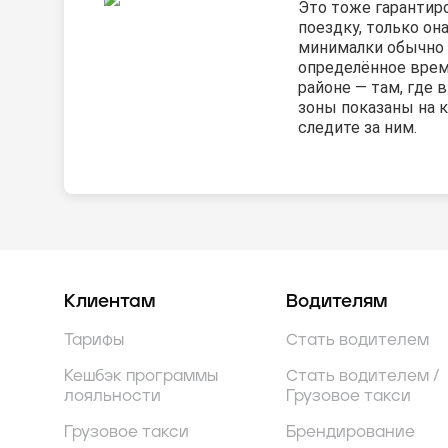
Это тоже гарантир
поездку, только он
минималки обычно 
определённое врем
районе — там, где
зоны показаны на к
следите за ним.
Клиентам
Водителям
Тарифы
Стать водителем
Кешбэк программы
Стать водителем /
лояльности
Грузовое такси
Грузовое такси
Брендирование