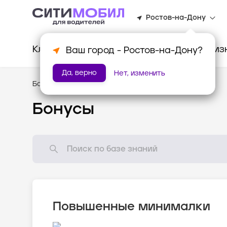
Ростов-на-Дону
Клиентам
Водителям
Для биз
Ваш город -
Ростов-на-Дону
?
Да, верно
Нет, изменить
База знаний
/
Мотивация
Бонусы
Повышенные минималки