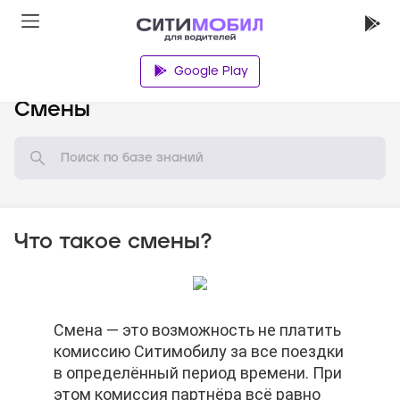
Google Play
База знаний
Смены
Что такое смены?
Смена — это возможность не платить
Смена — это возможность не платить
Смена — это возможность не платить
комиссию Ситимобилу за все поездки
комиссию Ситимобилу за все поездки
комиссию Ситимобилу за все поездки
в определённый период времени. При
в определённый период времени. При
в определённый период времени. При
этом комиссия партнёра всё равно
этом комиссия партнёра всё равно
этом комиссия партнёра всё равно