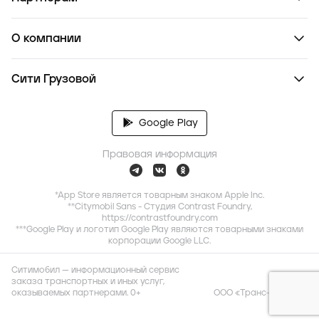
О компании
Сити Грузовой
Google Play
Правовая информация
*App Store является товарным знаком Apple Inc.
**Citymobil Sans - Студия Contrast Foundry,
https://contrastfoundry.com
***Google Play и логотип Google Play являются товарными знаками
корпорации Google LLC.
Ситимобил — информационный сервис
заказа транспортных и иных услуг,
оказываемых партнерами. 0+
ООО «Транс-Миссия»