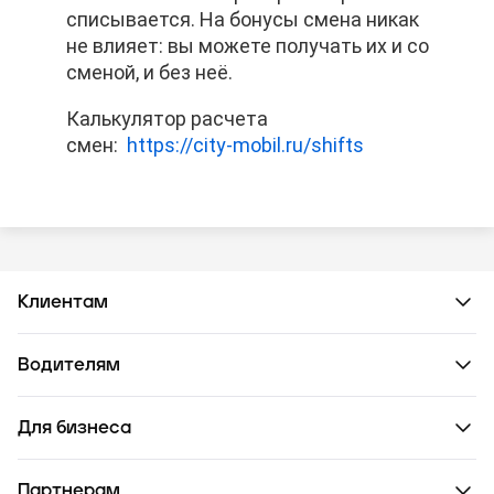
списывается. На бонусы смена никак
списывается. На бонусы смена никак
списывается. На бонусы смена никак
не влияет: вы можете получать их и со
не влияет: вы можете получать их и со
не влияет: вы можете получать их и со
сменой, и без неё.
сменой, и без неё.
сменой, и без неё.
Калькулятор расчета
Калькулятор расчета
Калькулятор расчета
смен:
смен:
смен:
https://city-mobil.ru/shifts
https://city-mobil.ru/shifts
https://city-mobil.ru/shifts
Клиентам
Водителям
Для бизнеса
Партнерам