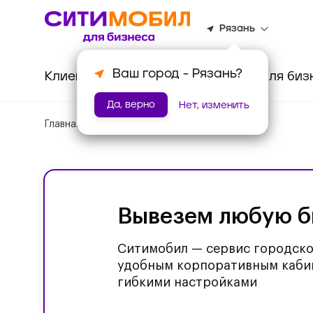
Рязань
Ваш город -
Рязань
?
Клиентам
Водителям
Для биз
Да, верно
Нет, изменить
Главная
/
Корпоративное такси
Вывезем любую б
Ситимобил — сервис городско
удобным корпоративным каби
гибкими настройками