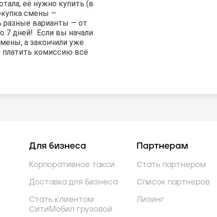
тала, её нужно купить (в
окупка смены —
ь разные варианты — от
о 7 дней! Если вы начали
мены, а закончили уже
, платить комиссию всё
Для бизнеса
Партнерам
Корпоративное такси
Стать партнером
Доставка для бизнеса
Список партнеров
Стать клиентом
Лизинг
СитиМобил грузовой