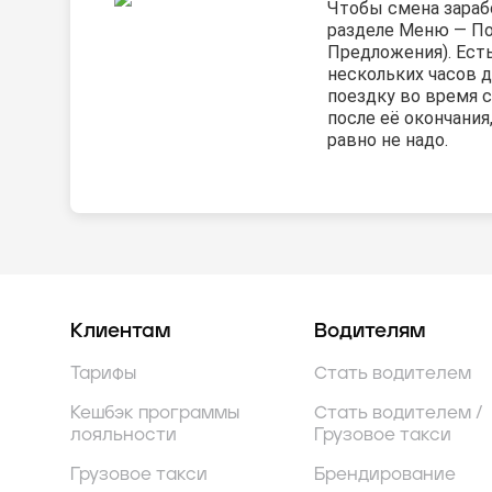
Чтобы смена зарабо
разделе Меню — П
Предложения). Ест
нескольких часов д
поездку во время с
после её окончания
равно не надо.
Клиентам
Водителям
Тарифы
Стать водителем
Кешбэк программы
Стать водителем /
лояльности
Грузовое такси
Грузовое такси
Брендирование