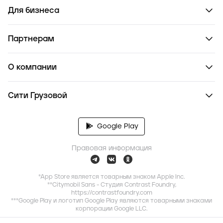
Для бизнеса
Партнерам
О компании
Сити Грузовой
Google Play
Правовая информация
*App Store является товарным знаком Apple Inc.
**Citymobil Sans - Студия Contrast Foundry,
https://contrastfoundry.com
***Google Play и логотип Google Play являются товарными знаками
корпорации Google LLC.