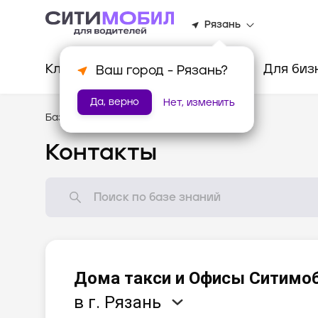
Рязань
Клиентам
Водителям
Для биз
Ваш город -
Рязань
?
Да, верно
Нет, изменить
База знаний
/
Помощь
Контакты
Дома такси и Офисы Ситимо
в г. Рязань