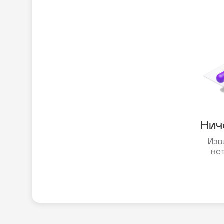
Нич
Изв
не