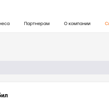
неса
Партнерам
О компании
С
бил