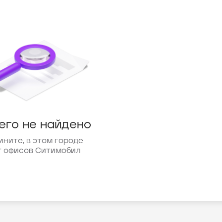
его не найдено
ините, в этом городе
т офисов Ситимобил