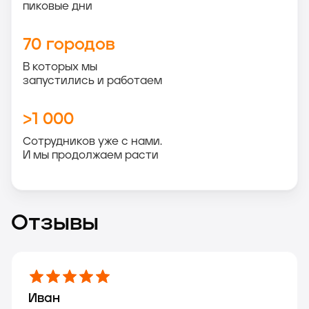
пиковые дни
70 городов
В которых мы
запустились и работаем
>1 000
Сотрудников уже с нами.
И мы продолжаем расти
Отзывы
Иван
Мария
Сергей
Ольга
Максим
Анна
Михаил
Екатерина