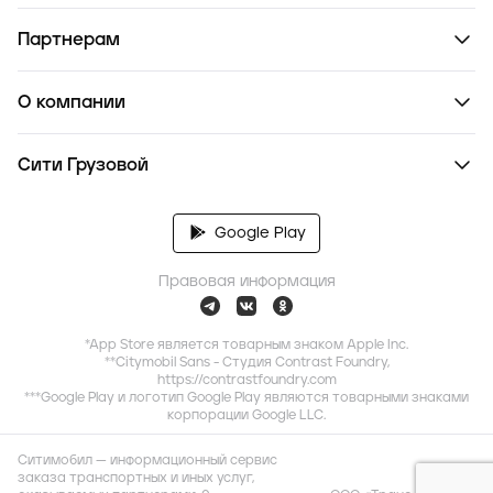
Партнерам
О компании
Сити Грузовой
Google Play
Правовая информация
*App Store является товарным знаком Apple Inc.
**Citymobil Sans - Студия Contrast Foundry,
https://contrastfoundry.com
***Google Play и логотип Google Play являются товарными знаками
корпорации Google LLC.
Ситимобил — информационный сервис
заказа транспортных и иных услуг,