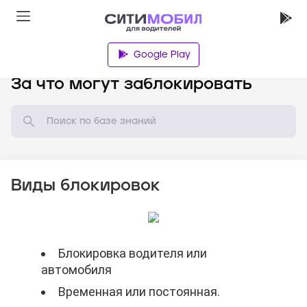
Google Play
База знаний
За что могут заблокировать
Виды блокировок
Блокировка водителя или
Блокировка водителя или
Блокировка водителя или
автомобиля
автомобиля
автомобиля
Временная или постоянная.
Временная или постоянная.
Временная или постоянная.