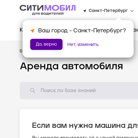
Санкт-Петербург
Клиентам
Водителям
Для биз
Ваш город -
Санкт-Петербург
?
Да, верно
Нет, изменить
База знаний
/
Новому водителю
Аренда автомобиля
Если вам нужна машина дл
Вы можете арендовать её с нашей помощью