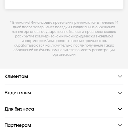
* Внимание! Финансовые претензии принимаются в течение 14
дней после завершения поездки. Официальные обращения
(акты) органов государственной власти, предполагающие
раскрытие коммерческой и иной юридически значимой
информации и/или предоставление документов,
обрабатываются исключительно после получения таких
обращений на бумажном носителе по месту регистрации
организации
Клиентам
Водителям
Для бизнеса
Партнерам