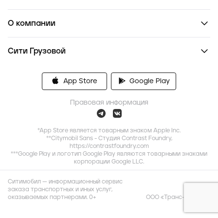
О компании
Сити Грузовой
App Store
Google Play
Правовая информация
*App Store является товарным знаком Apple Inc.
**Citymobil Sans - Студия Contrast Foundry,
https://contrastfoundry.com
***Google Play и логотип Google Play являются товарными знаками
корпорации Google LLC.
Ситимобил — информационный сервис
заказа транспортных и иных услуг,
оказываемых партнерами. 0+
ООО «Транс-Миссия»