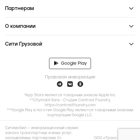
Партнерам
О компании
Сити Грузовой
Google Play
Правовая информация
*App Store является товарным знаком Apple Inc.
**Citymobil Sans - Студия Contrast Foundry,
https://contrastfoundry.com
***Google Play и логотип Google Play являются товарными знаками
корпорации Google LLC.
Ситимобил — информационный сервис
заказа транспортных и иных услуг,
оказываемых партнерами. 0+
ООО «Транс-Миссия»