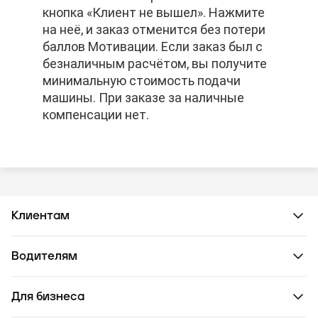
кнопка «Клиент не вышел». Нажмите
кнопка «Клиент не вышел». Нажмите
кнопка «Клиент не вышел». Нажмите
на неё, и заказ отменится без потери
на неё, и заказ отменится без потери
на неё, и заказ отменится без потери
баллов Мотивации. Если заказ был с
баллов Мотивации. Если заказ был с
баллов Мотивации. Если заказ был с
безналичным расчётом, вы получите
безналичным расчётом, вы получите
безналичным расчётом, вы получите
минимальную стоимость подачи
минимальную стоимость подачи
минимальную стоимость подачи
машины. При заказе за наличные
машины. При заказе за наличные
машины. При заказе за наличные
компенсации нет.
компенсации нет.
компенсации нет.
Клиентам
Водителям
Для бизнеса