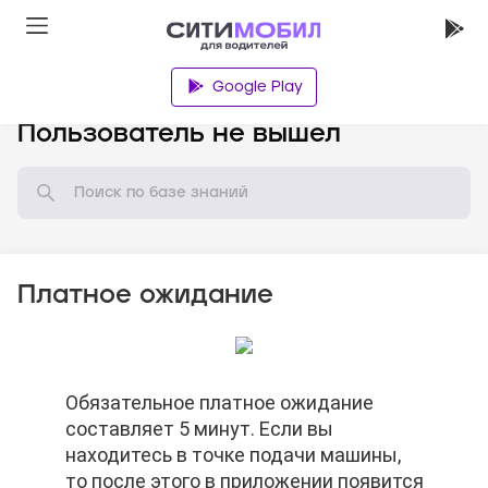
Google Play
База знаний
Пользователь не вышел
Платное ожидание
Обязательное платное ожидание
Обязательное платное ожидание
Обязательное платное ожидание
составляет 5 минут. Если вы
составляет 5 минут. Если вы
составляет 5 минут. Если вы
находитесь в точке подачи машины,
находитесь в точке подачи машины,
находитесь в точке подачи машины,
то после этого в приложении появится
то после этого в приложении появится
то после этого в приложении появится