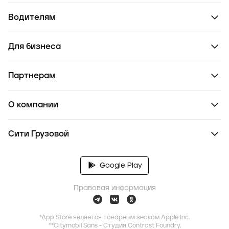
Водителям
Для бизнеса
Партнерам
О компании
Сити Грузовой
Google Play
Правовая информация
*App Store является товарным знаком Apple Inc.
**Citymobil Sans - Студия Contrast Foundry,